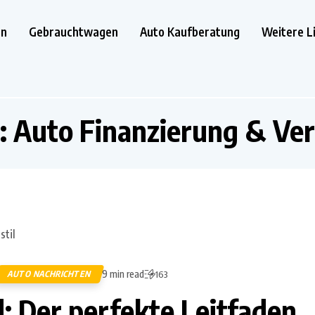
en
Gebrauchtwagen
Auto Kaufberatung
Weitere L
: Auto Finanzierung & Ve
9 min read
AUTO NACHRICHTEN
163
: Der perfekte Leitfaden