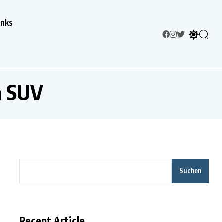
inks
h SUV
Suchen
Recent Article