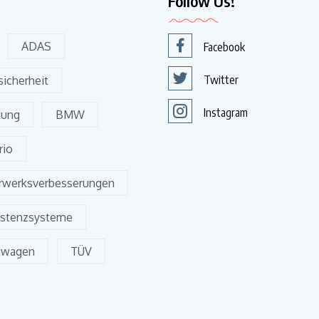
Follow Us!
ADAS
Facebook
Twitter
icherheit
Instagram
tung
BMW
io
werksverbesserungen
istenzsysteme
twagen
TÜV