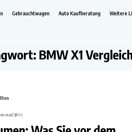
en
Gebrauchtwagen
Auto Kaufberatung
Weitere L
agwort:
BMW X1 Vergleic
min read
172
men: Was Sie vor dem