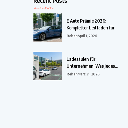
Recent Posts
E Auto Prämie 2026:
Kompletter Leitfaden für
Rehan
April 1, 2026
Ladesäulen für
Unternehmen: Was jedes
Unternehmen im
Rehan
März 31, 2026