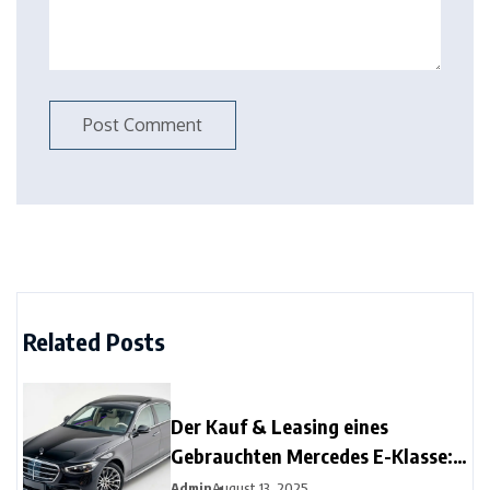
Related Posts
Der Kauf & Leasing eines
Gebrauchten Mercedes E-Klasse:
Tipps & Wartung für
Admin
August 13, 2025