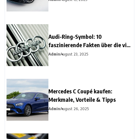
Langfristigen Komfort
Audi-Ring-Symbol: 10
faszinierende Fakten über die vier
Ringe
Admin
August 23, 2025
Mercedes C Coupé kaufen:
Merkmale, Vorteile & Tipps
Admin
August 26, 2025