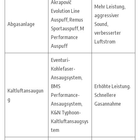
Akrapovič
Mehr Leistung,
Evolution Line
aggressiver
Auspuff, Remus
Abgasanlage
Sound,
Sportauspuff, M
verbesserter
Performance
Luftstrom
Auspuff
Eventuri-
Kohlefaser-
Ansaugsystem,
BMS
Erhöhte Leistung.
Kaltluftansaugun
Performance-
Schnellere
g
Ansaugsystem,
Gasannahme
K&N Typhoon-
Kaltluftansaugsys
tem