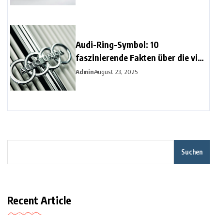
Audi-Ring-Symbol: 10
faszinierende Fakten über die vier
Ringe
Admin
August 23, 2025
Suchen
Recent Article