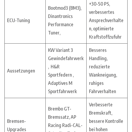
+30-50 PS,
Bootmod3 (BM3),
verbessertes
Dinantronics
ECU-Tuning
Ansprechverhalte
Performance
n, optimierte
Tuner,
Kraftstoffzufuhr
KW Variant 3
Besseres
Gewindefahrwerk
Handling,
, H&R
reduzierte
Aussetzungen
Sportfedern ,
Wankneigung,
Adaptives M
ruhiges
Sportfahrwerk
Fahrverhalten
Verbesserte
Brembo GT-
Bremskraft,
Bremssatz, AP
Bremsen-
bessere Kontrolle
Racing Radi-CAL-
Upgrades
bei hohen