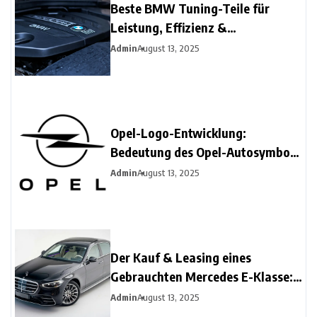
Beste BMW Tuning-Teile für
Leistung, Effizienz &
Fahrverhalten | 2025 Leitfaden
Admin
August 13, 2025
Opel-Logo-Entwicklung:
Bedeutung des Opel-Autosymbols
und neue Logo-Designs
Admin
August 13, 2025
Der Kauf & Leasing eines
Gebrauchten Mercedes E-Klasse:
Tipps & Wartung für
Admin
August 13, 2025
Langfristigen Komfort