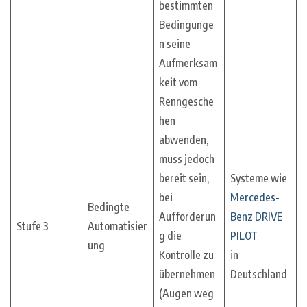
bestimmten
Bedingunge
n seine
Aufmerksam
keit vom
Renngesche
hen
abwenden,
muss jedoch
bereit sein,
Systeme wie
bei
Mercedes-
Bedingte
Aufforderun
Benz DRIVE
Stufe 3
Automatisier
g die
PILOT
ung
Kontrolle zu
in
übernehmen
Deutschland
(Augen weg