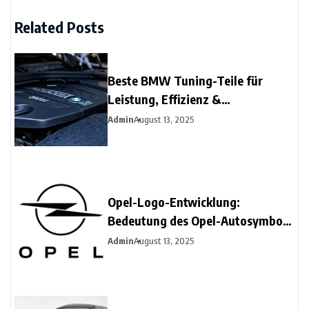
Related Posts
Beste BMW Tuning-Teile für
Leistung, Effizienz &
Fahrverhalten | 2025 Leitfaden
Admin
August 13, 2025
Opel-Logo-Entwicklung:
Bedeutung des Opel-Autosymbols
und neue Logo-Designs
Admin
August 13, 2025