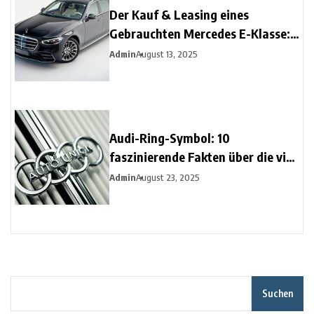
Der Kauf & Leasing eines
Gebrauchten Mercedes E-Klasse:
Tipps & Wartung für
Admin
August 13, 2025
Langfristigen Komfort
Audi-Ring-Symbol: 10
faszinierende Fakten über die vier
Ringe
Admin
August 23, 2025
Suchen