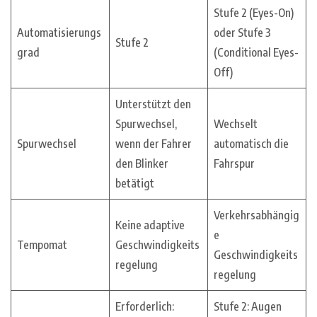
Stufe 2 (Eyes-On)
Automatisierungs
oder Stufe 3
Stufe 2
grad
(Conditional Eyes-
Off)
Unterstützt den
Spurwechsel,
Wechselt
Spurwechsel
wenn der Fahrer
automatisch die
den Blinker
Fahrspur
betätigt
Verkehrsabhängig
Keine adaptive
e
Tempomat
Geschwindigkeits
Geschwindigkeits
regelung
regelung
Erforderlich:
Stufe 2: Augen