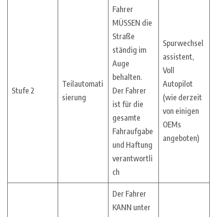
Fahrer
MÜSSEN die
Straße
Spurwechsel
ständig im
assistent,
Auge
Voll
behalten.
Teilautomati
Autopilot
Stufe 2
Der Fahrer
sierung
(wie derzeit
ist für die
von einigen
gesamte
OEMs
Fahraufgabe
angeboten)
und Haftung
verantwortli
ch
Der Fahrer
KANN unter