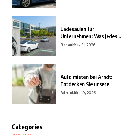
Ladesäulen für
Unternehmen: Was jedes
Unternehmen im
Rehan
März 31, 2026
Auto mieten bei Arndt:
Entdecken Sie unsere
Admin
März 19, 2026
Categories