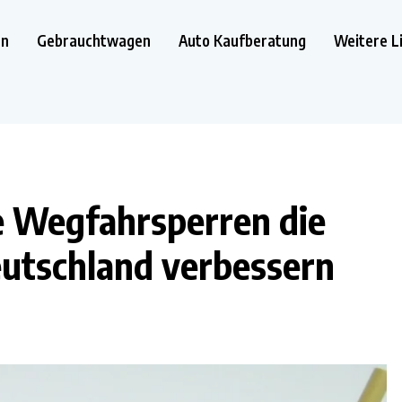
en
Gebrauchtwagen
Auto Kaufberatung
Weitere L
e Wegfahrsperren die
eutschland verbessern